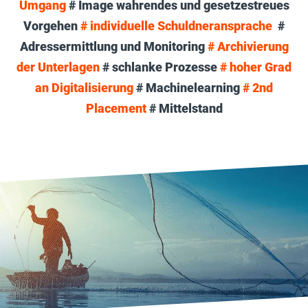
Umgang
# Image wahrendes und gesetzestreues
Vorgehen
#
individuelle Schuldnera
nsprache
#
Adressermittlung und Monitoring
#
Archivierung
der Unterlagen
# schlanke Prozesse
# hoher Grad
an Digitalisierung
# Machinelearning
# 2nd
Placement
# Mittelstand